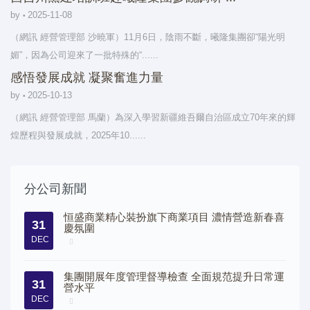
by
2025-11-08
（網訊 經營管理部 沙曉軍）11月6日，陰雨不斷，曦隆集團卻“陽光明
媚”，因為公司迎來了一批特殊的“......
感悟發展成就 凝聚奮進力量
by
2025-10-13
（網訊 經營管理部 馬蘭）為深入學習新疆維吾爾自治區成立70年來的輝
煌歷程與發展成就，2025年10......
分公司新聞
恒盛商業精心裝扮旗下商業項目 濃情營造新春喜
31
慶氛圍
DEC
集團開展年度管理督導檢查 全面規范提升日常運
31
營水平
DEC