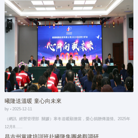
曦隆送溫暖 童心向未來
by
2025-12-11
（網訊 經營管理部 關媛）寒冬送暖顯擔當，愛心捐贈傳溫情。2025年
12月8......
昌吉州黨建培訓班赴曦隆集團參觀調研 ...