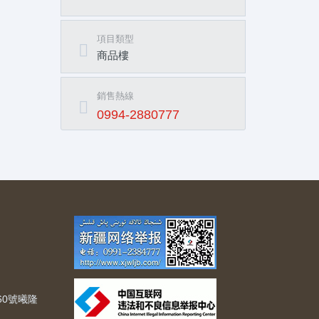
項目類型
商品樓
銷售熱線
0994-2880777
60號曦隆