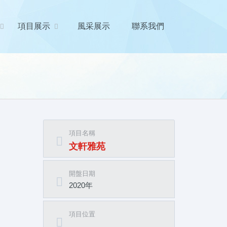
項目展示
風采展示
聯系我們
項目名稱
文軒雅苑
開盤日期
2020年
項目位置